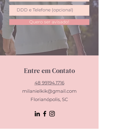
palmar na prática
Avaliação e suplementação de
vitaminas e minerais
Suplementação nutricional oral
Quero ser avisado!
Terapia Nutricional Enteral
Manejo nutricional nas demências
Cuidados paliativos na prática
Supervisão de casos clínicos (para
auxiliar no manejo de um caso novo
ou complexo).
Entre em Contato
Consulte sobre a possibilidade de
abordar outros temas, de acordo com a
48 99194.1716
sua necessidade.
milanielkik@gmail.com
Após a mentoria é enviada uma síntese
Florianópolis, SC
com os principais tópicos trabalhados,
incluindo referências e você pode tirar
dúvidas pontuais que ainda restaram
sobre o tema.