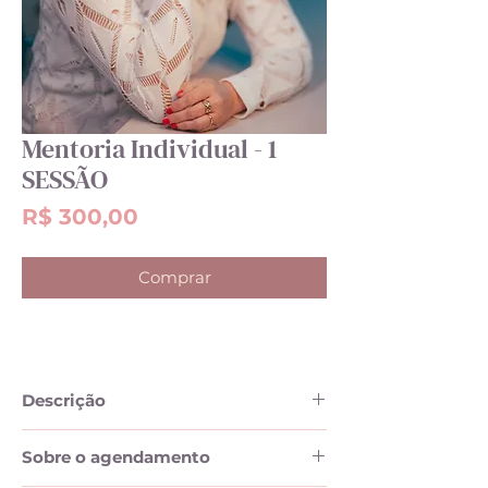
Mentoria Individual - 1
SESSÃO
Preço
R$ 300,00
Comprar
Descrição
Visa capacitar nutricionistas para
Sobre o agendamento
o atendimento nutricional em
gerontologia, através de uma