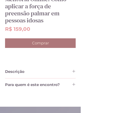
aplicar a força de
preensão palmar em
pessoas idosas
Preço
R$ 159,00
Comprar
Descrição
Mentoria Online
Para quem é este encontro?
“A mentoria visa promover a
✨ Profissionais da Área da Saúde que
atualização sobre a medida da força de
buscam aprimorar o atendimento a
preensão palmar na avaliação e manejo
pessoas idosas, em diferentes cenários
de pessoas idosas, em diferentes
de atenção à saúde, incluindo: médicos,
situações complexas da prática clínica”